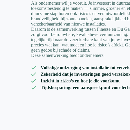
Als ondernemer wil je vooruit. Je investeert in duurza
toekomstbestendig te maken — slimmer, groener en eff
duurzame stap horen ook risico’s en verantwoordelij
brandveiligheid bij zonnepanelen, aansprakelijkheid bij
verzekerbaarheid van nieuwe installaties.
Daarom is de samenwerking tussen Finesse en Du Gar
zorgt voor betrouwbare, kwalitatieve verduurzaming. 
tegelijkertijd naar de verzekerbare kant van jouw inve
precies wat kan, wat moet én hoe je risico’s afdekt. G
geen gedoe bij schade of claims.
Deze samenwerking biedt ondernemers:
Volledige ontzorging van installatie tot verze
Zekerheid dat je investeringen goed verzeker
Inzicht in risico’s en hoe je die voorkomt
Tijdsbesparing: één aanspreekpunt voor tech