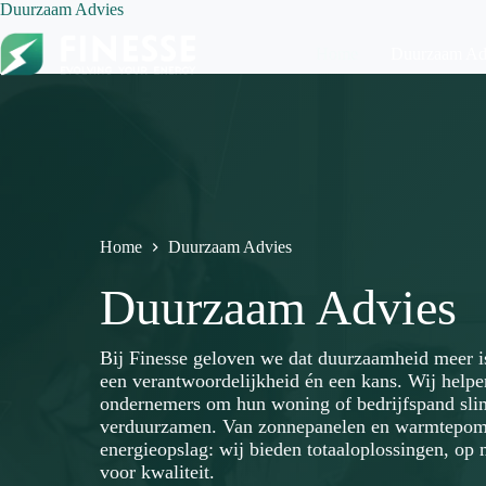
Ga
Duurzaam Advies
naar
de
Home
Duurzaam Ad
inhoud
Home
Duurzaam Advies
Duurzaam Advies
Bij Finesse geloven we dat duurzaamheid meer i
een verantwoordelijkheid én een kans. Wij helpen
ondernemers om hun woning of bedrijfspand slim
verduurzamen. Van zonnepanelen en warmtepompe
energieopslag: wij bieden totaaloplossingen, op
voor kwaliteit.