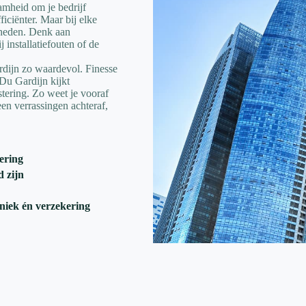
amheid om je bedrijf
iciënter. Maar bij elke
kheden. Denk aan
 installatiefouten of de
dijn zo waardevol. Finesse
Du Gardijn kijkt
stering. Zo weet je vooraf
een verrassingen achteraf,
kering
d zijn
niek én verzekering