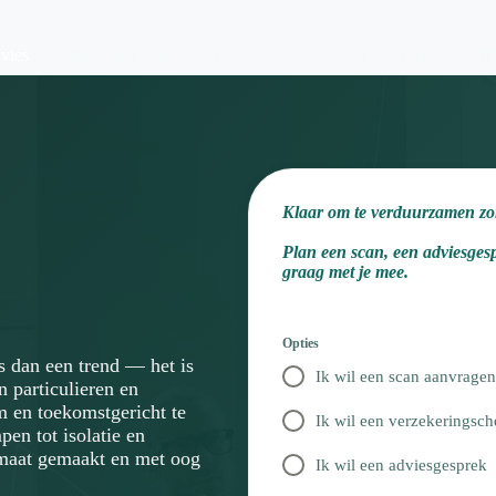
vies
Duurzaam Verzekeren
Diensten
Casus
Me
Klaar om te verduurzamen zo
Plan een scan, een adviesgesp
graag met je mee.
Opties
s dan een trend — het is
Ik wil een scan aanvragen
 particulieren en
 en toekomstgericht te
Ik wil een verzekeringsc
n tot isolatie en
 maat gemaakt en met oog
Ik wil een adviesgesprek