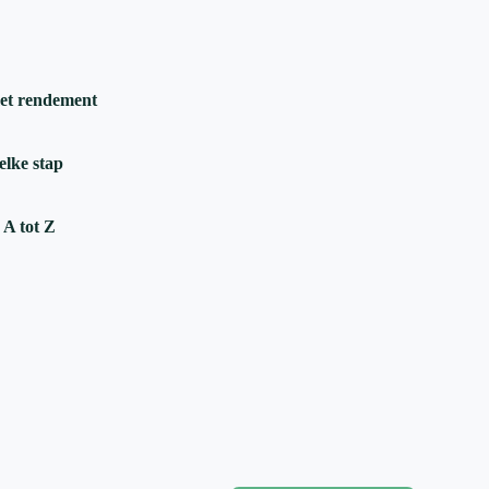
et rendement
 elke stap
 A tot Z